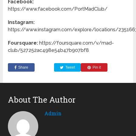
Facebook:
https://www.facebook.com/PortMadClub/
Instagram:
https://www.instagram.com/explore/locations/23516
Foursquare:
https://foursquare.com/v/mad-
club/527252ac498e54b47b907bf8
Share
Tweet
Pin it
About The Author
Admin