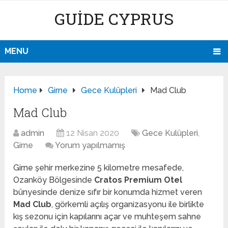
GUIDE CYPRUS
MENU
Home
Girne
Gece Kulüpleri
Mad Club
Mad Club
admin
12 Nisan 2020
Gece Kulüpleri
,
Girne
Yorum yapılmamış
Girne şehir merkezine 5 kilometre mesafede,
Ozanköy Bölgesinde
Cratos Premium Otel
bünyesinde denize sıfır bir konumda hizmet veren
Mad Club
, görkemli açılış organizasyonu ile birlikte
kış sezonu için kapılarını açar ve muhteşem sahne