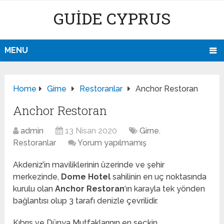
GUIDE CYPRUS
MENU
Home
Girne
Restoranlar
Anchor Restoran
Anchor Restoran
admin
13 Nisan 2020
Girne
,
Restoranlar
Yorum yapılmamış
Akdeniz’in maviliklerinin üzerinde ve şehir
merkezinde,
Dome Hotel
sahilinin en uç noktasında
kurulu olan
Anchor Restoran
‘ın karayla tek yönden
bağlantısı olup 3 tarafı denizle çevrilidir.
Kıbrıs ve Dünya Mutfaklarının en seçkin