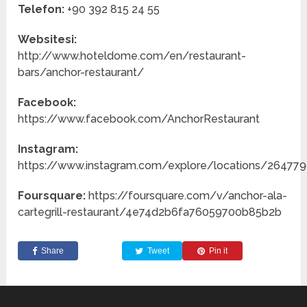
Telefon:
+90 392 815 24 55
Websitesi:
http://www.hoteldome.com/en/restaurant-
bars/anchor-restaurant/
Facebook:
https://www.facebook.com/AnchorRestaurant
Instagram:
https://www.instagram.com/explore/locations/26477
Foursquare:
https://foursquare.com/v/anchor-ala-
cartegrill-restaurant/4e74d2b6fa76059700b85b2b
Share
Tweet
Pin it