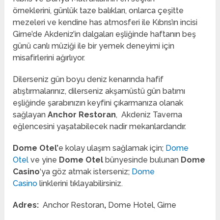
örneklerini, günlük taze balıkları, onlarca çeşitte
mezeleri ve kendine has atmosferi ile Kıbrıs’ın incisi
Girne’de Akdeniz’in dalgaları eşliğinde haftanın beş
günü canlı müziği ile bir yemek deneyimi için
misafirlerini ağırlıyor.
Dilerseniz gün boyu deniz kenarında hafif
atıştırmalarınız, dilerseniz akşamüstü gün batımı
eşliğinde şarabınızın keyfini çıkarmanıza olanak
sağlayan
Anchor Restoran
, Akdeniz Taverna
eğlencesini yaşatabilecek nadir mekanlardandır.
Dome Otel’
e kolay ulaşım sağlamak için;
Dome
Otel
ve yine
Dome Otel
bünyesinde bulunan
Dome
Casino
‘ya göz atmak isterseniz;
Dome
Casino
linklerini tıklayabilirsiniz.
Adres:
Anchor Restoran
,
Dome Hotel, Girne