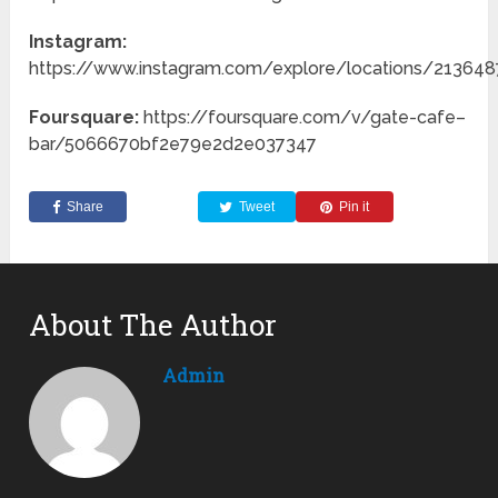
Instagram:
https://www.instagram.com/explore/locations/21364
Foursquare:
https://foursquare.com/v/gate-cafe–
bar/5066670bf2e79e2d2e037347
Share
Tweet
Pin it
About The Author
Admin