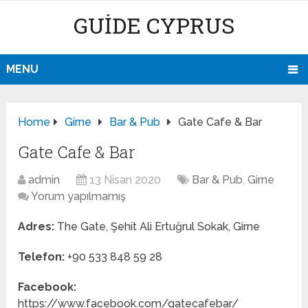
GUIDE CYPRUS
MENU
Home
Girne
Bar & Pub
Gate Cafe & Bar
Gate Cafe & Bar
admin
13 Nisan 2020
Bar & Pub
,
Girne
Yorum yapılmamış
Adres:
The Gate, Şehit Ali Ertuğrul Sokak, Girne
Telefon:
+90 533 848 59 28
Facebook:
https://www.facebook.com/gatecafebar/