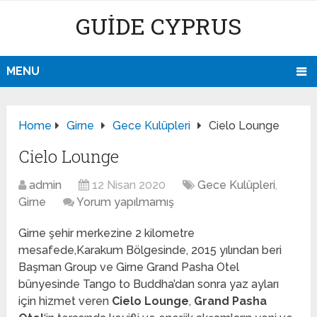
GUIDE CYPRUS
MENU
Home
Girne
Gece Kulüpleri
Cielo Lounge
Cielo Lounge
admin
12 Nisan 2020
Gece Kulüpleri
,
Girne
Yorum yapılmamış
Girne şehir merkezine 2 kilometre
mesafede,Karakum Bölgesinde, 2015 yılından beri
Başman Group ve Girne Grand Pasha Otel
bünyesinde Tango to Buddha’dan sonra yaz ayları
için hizmet veren
Cielo Lounge
,
Grand Pasha