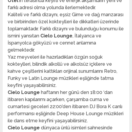
Otel
‘in terasında keyifli ve enerjik akşamların yeni ve
farklı adresi olma yolunda ilerlemektedir.
Kaliteli ve farklı dizaynı, eşsiz Girne ve dağ manzarası
ve birbirinden özel kokteylleri ile dikkatleri üzerinde
toplamaktadır. Farklı dizaynı ve bulund
uğu konumu ile
ismini yansıtan
Cielo Lounge
, İtalyanca ve
İspanyolca gökyüzü ve cennet anlamına
gelmektedir.
Yaz meyveleri ile hazırladıkları özgün soğuk
kokteylleri, bilindik alkollü ve alkolsüz içkilere ve
kahve çeşitlerini kattıkları orijinal sunumlarını Retro,
Funky ve Latin Lounge müzikleri eşliğinde tatma
keyfini yaşayabilirsiniz.
Cielo Lounge
haftanın her günü den 18:00 ‘dan
itibaren kapılarımı açarken, çarşamba cuma ve
cumartesi geceleri 22:00’den itibaren DJ Bora K canlı
performansı eşliğinde Deep House Lounge müzikleri
ile dans etme keyfini yaşayabilirsiniz.
Cielo Lounge
dünyaca ünlü isimleri sahnesinde