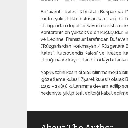
Bufavento Kalesi, Kıbrıs’taki Beşparmak D
metre yükseklikte bulunan kale, sarp bir t
olduğundan doğal bir savunma sistemine sah
Kantara’nın en yüksek ve en küçüğüdür. Biz
ve Leonne, Fransızlar tarafından Bufevent,
(‘Rüzgarlardan Korkmayan / Rüzgarlara Ba
Kalesi’, ‘Kutsovendis Kalesi’ ve ‘Kraliçe Ka
olduğuna ve kayıp olan bir odayı bulanları
Yapılış tarihi kesin olarak bilinmemekle birli
‘gözetleme kulesi’ (‘işaret kulesi’) olarak
1191 – 1489) kullanımına devam edilip son 
nedeniyle yıkılıp terk edildiği kabul edilme
About The Author