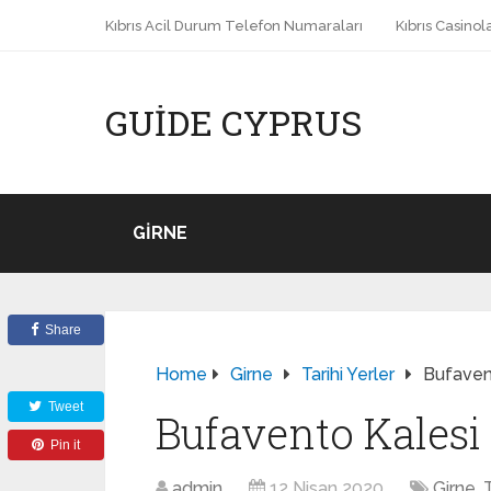
Kıbrıs Acil Durum Telefon Numaraları
Kıbrıs Casinola
GUIDE CYPRUS
GIRNE
Share
Home
Girne
Tarihi Yerler
Bufaven
Tweet
Bufavento Kalesi
Pin it
admin
12 Nisan 2020
Girne
,
T