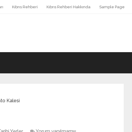
rı
Kıbrıs Rehberi
Kıbrıs Rehberi Hakkında
Sample Page
to Kalesi
arihi Yerler
Yorum yapılmamış