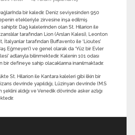
ağları’nda bir kaledir. Deniz seviyesinden 950
epenin etekleriyle zirvesine inşa edilmiş
iptir. Dağ kalelerinden olan St. Hilarion ile
anslılar tarafından Lion (Arslan Kalesi), Leonton
 İtalyanlar tarafından Buffavento ile ‘Lioutes’
ş Eğmeyen’) ve genel olarak da ‘Yüz bir Evler
lesi’ adlarıyla bilinmektedir. Kalenin 101 odası
n bir defineye sahip olacaklarına inanılmaktadır.
kte St. Hilarion ile Kantara kaleleri gibi ilkin bir
 Bizans devrinde yapıldığı, Lüzinyan devrinde (M.S
şeklini aldığı ve Venedik dövrinde asker azlığı
ktedir.